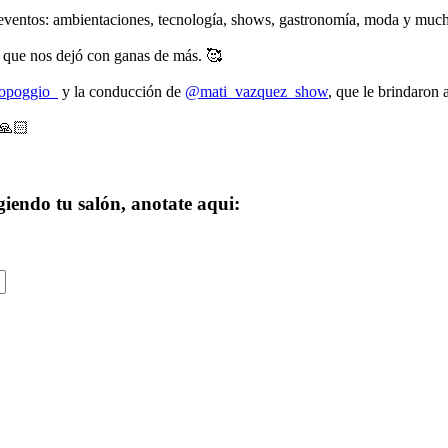
e eventos: ambientaciones, tecnología, shows, gastronomía, moda y muc
o que nos dejó con ganas de más. 🥰
opoggio_
y la conducción de
@mati_vazquez_show
, que le brindaron
 🙏🏻
ligiendo tu salón, anotate aqui: