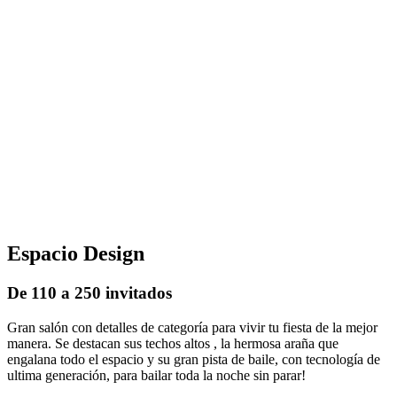
Corporativos
Especiales
SHOWS Y MÁS
GALERÍA
EXPO INFINITY
CONTACTO
© 2023 Infinity Eventos. Todos los derechos reservados
Diseño web:
Tormenta | Art & Tech
Espacio Design
De 110 a 250 invitados
Gran salón con detalles de categoría para vivir tu fiesta de la mejor
manera. Se destacan sus techos altos , la hermosa araña que
engalana todo el espacio y su gran pista de baile, con tecnología de
ultima generación, para bailar toda la noche sin parar!